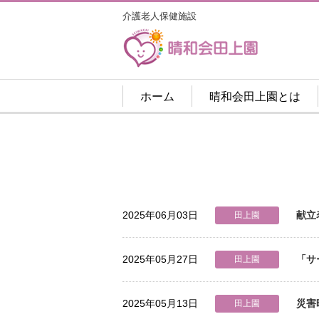
介護老人保健施設
ホーム
晴和会田上園とは
2025年06月03日
献立
田上園
2025年05月27日
「サ
田上園
2025年05月13日
災害
田上園