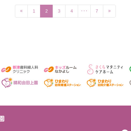
«
»
1
2
3
4
･･･
7