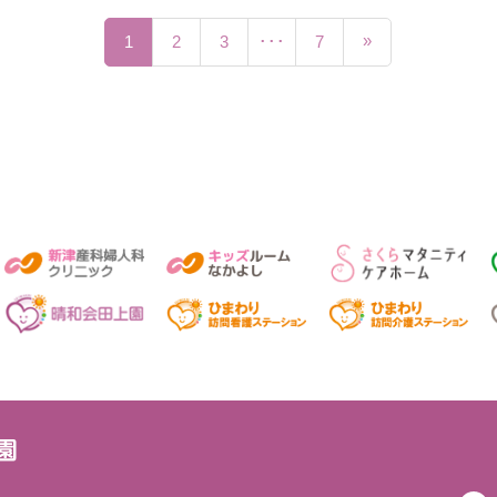
»
1
2
3
･･･
7