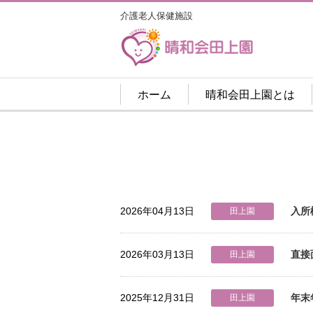
介護老人保健施設
ホーム
晴和会田上園とは
2026年04月13日
入所
田上園
2026年03月13日
直接
田上園
2025年12月31日
年末
田上園